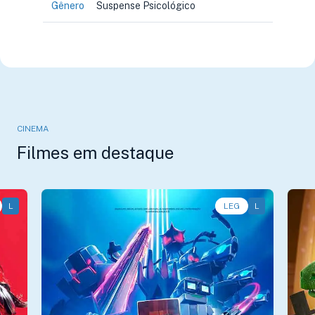
Gênero
Suspense Psicológico
CINEMA
Filmes em destaque
L
Ação, Animação, Aventura • • 1h11
LEG
L
An