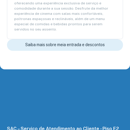
oferecendo uma experiência exclusiva de serviço e
comodidade durante a sua sessão. Desfrute da melhor
experiência de cinema com salas mais confortáveis,
poltronas espaçosas e reclináveis, além de um menu
especial de comidas e bebidas prontos para serem
servidos no seu assento.
Saiba mais sobre meia entrada e descontos
SAC – Serviço de Atendimento ao Cliente - Piso E2