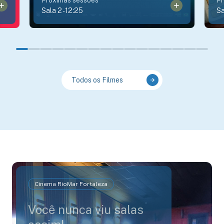
Sala 2
-
12:25
Sa
Todos os Filmes
Cinema RioMar Fortaleza
Você nunca viu salas