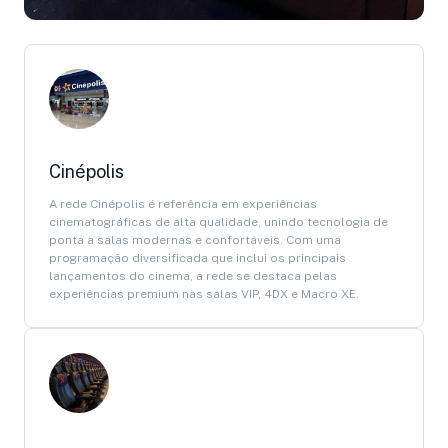
Cinépolis
A rede Cinépolis é referência em experiências
cinematográficas de alta qualidade, unindo tecnologia de
ponta a salas modernas e confortáveis. Com uma
programação diversificada que inclui os principais
lançamentos do cinema, a rede se destaca pelas
experiências premium nas salas VIP, 4DX e Macro XE.