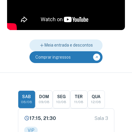
Meia entrada e descontos
Comprar ingressos
SAB
DOM
SEG
TER
QUA
08/08
09/08
10/08
11/08
12/08
17:15, 21:30
Sala 3
VIP