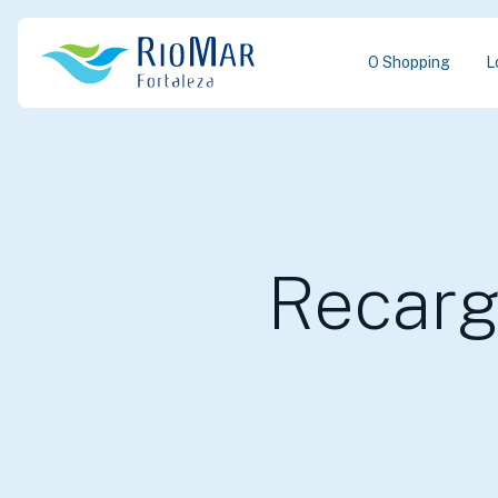
O Shopping
L
Recarg