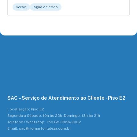
verão
água de coco
SAC – Serviço de Atendimento ao Cliente - Piso E2
Localização: Piso E2
Segunda a Sábado: 10h às 22h - Domingo: 13h às 21h
Telefone / Whatsapp: +55 85 3066-2002
Email: sac@riomarfortaleza.com.br