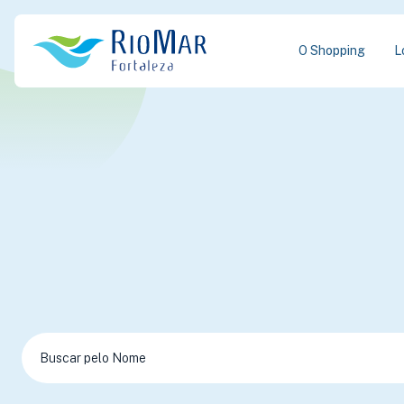
O Shopping
L