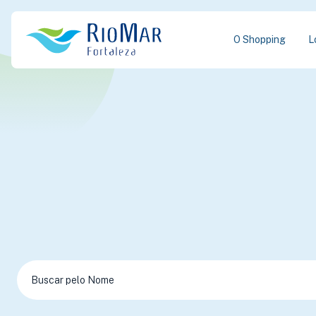
O Shopping
L