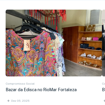
Compromisso Social
C
Bazar da Edisca no RioMar Fortaleza
B
Dez 05, 2025