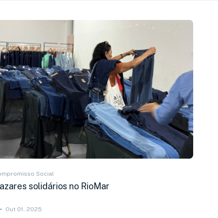
ompromisso Social
azares solidários no RioMar
Out 01, 2025