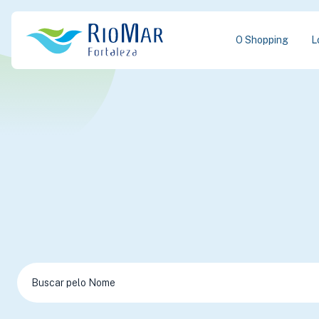
O Shopping
L