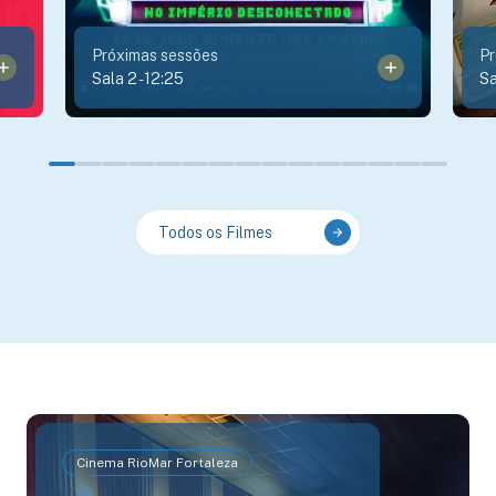
Próximas sessões
Pr
Sala 2
-
12:25
Sa
Todos os Filmes
Cinema RioMar Fortaleza