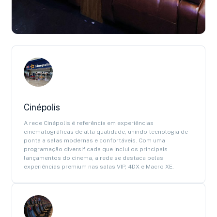
Cinépolis
A rede Cinépolis é referência em experiências
cinematográficas de alta qualidade, unindo tecnologia de
ponta a salas modernas e confortáveis. Com uma
programação diversificada que inclui os principais
lançamentos do cinema, a rede se destaca pelas
experiências premium nas salas VIP, 4DX e Macro XE.