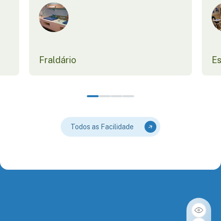
Fraldário
Es
Todos as Facilidade