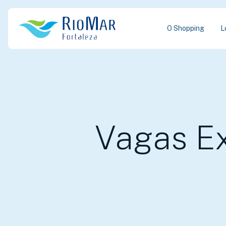
O Shopping
L
Vagas Ex