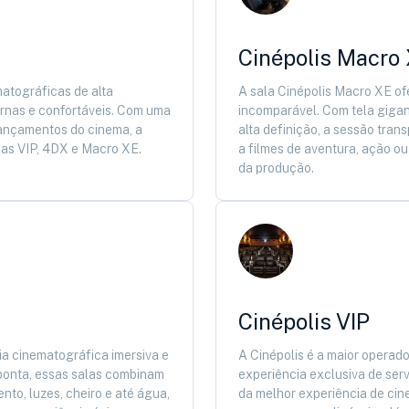
Cinépolis Macro
matográficas de alta
A sala Cinépolis Macro XE o
ernas e confortáveis. Com uma
incomparável. Com tela gigan
 lançamentos do cinema, a
alta definição, a sessão trans
las VIP, 4DX e Macro XE.
a filmes de aventura, ação o
da produção.
Cinépolis VIP
a cinematográfica imersiva e
A Cinépolis é a maior operad
 ponta, essas salas combinam
experiência exclusiva de ser
nto, luzes, cheiro e até água,
da melhor experiência de cin