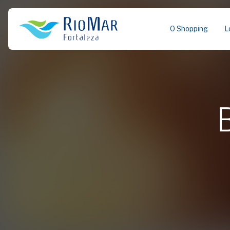
O Shopping
L