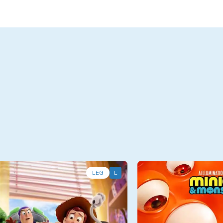
LEG
L