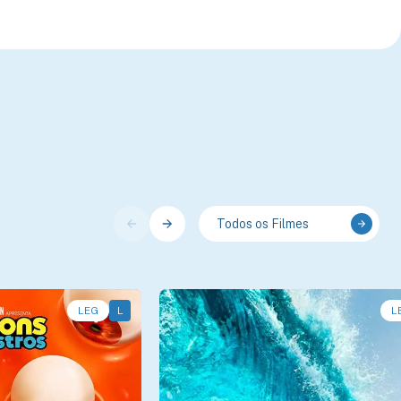
Todos os Filmes
LEG
L
L