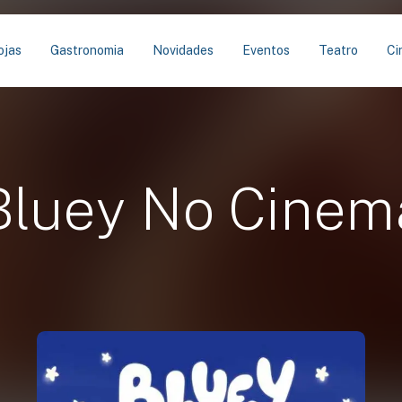
ojas
Gastronomia
Novidades
Eventos
Teatro
Ci
Bluey No Cinem