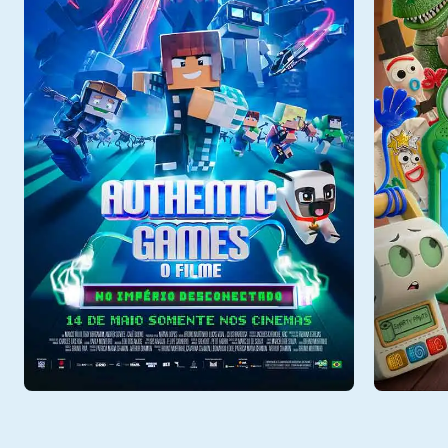
Qui - 06/08
Qui - 0
Sala 2
12:25
Sala 9