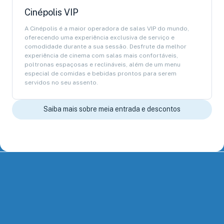
Cinépolis VIP
A Cinépolis é a maior operadora de salas VIP do mundo,
oferecendo uma experiência exclusiva de serviço e
comodidade durante a sua sessão. Desfrute da melhor
experiência de cinema com salas mais confortáveis,
poltronas espaçosas e reclináveis, além de um menu
especial de comidas e bebidas prontos para serem
servidos no seu assento.
Saiba mais sobre meia entrada e descontos