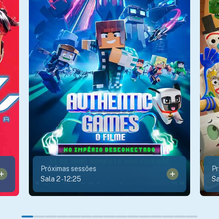
Próximas sessões
Pr
Sala 2
-
12:25
Sa