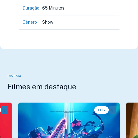
Duração
65 Minutos
Gênero
Show
CINEMA
Filmes em destaque
L
Ação, Animação, Aventura • • 1h11
LEG
L
An