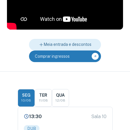
Meia entrada e descontos
Comprar ingressos
SEG
TER
QUA
10/08
11/08
12/08
13:30
Sala 10
DUB