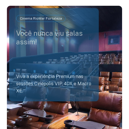
Cinema RioMar Fortaleza
Você nunca viu salas
assim!
Viva a experiência Premium nas
sessões Cinépolis VIP, 4DX e Macro
XE.