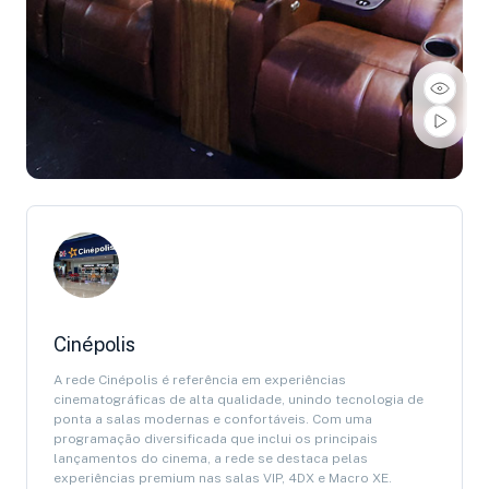
Cinépolis
A rede Cinépolis é referência em experiências
cinematográficas de alta qualidade, unindo tecnologia de
ponta a salas modernas e confortáveis. Com uma
programação diversificada que inclui os principais
lançamentos do cinema, a rede se destaca pelas
experiências premium nas salas VIP, 4DX e Macro XE.