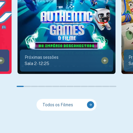
Próximas sessões
Pr
Sala 2
-
12:25
Sa
Todos os Filmes