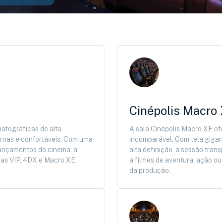
Cinépolis Macro
matográficas de alta
A sala Cinépolis Macro XE o
ernas e confortáveis. Com uma
incomparável. Com tela gigan
 lançamentos do cinema, a
alta definição, a sessão trans
las VIP, 4DX e Macro XE.
a filmes de aventura, ação o
da produção.