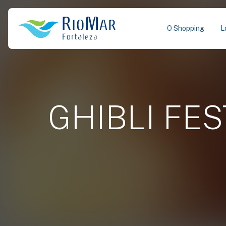
O Shopping
L
GHIBLI FEST