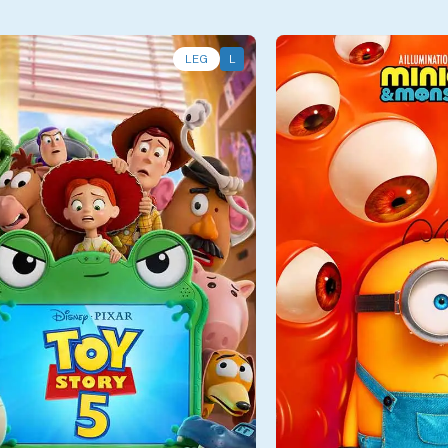
LEG
L
09/08
Dom - 09/08
15:45, 18:30
Sala 10
12:50