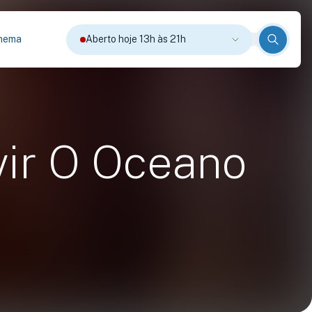
nema
Aberto hoje 13h às 21h
vir O Oceano