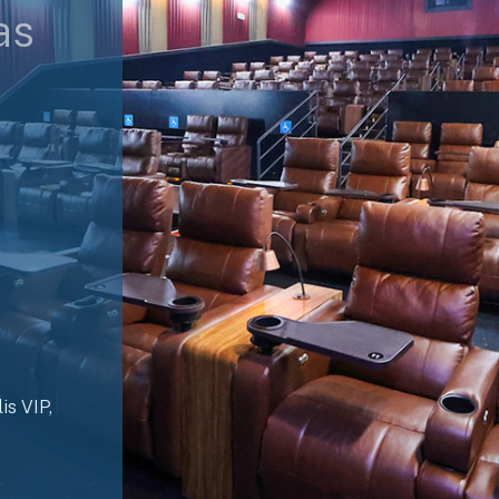
as
is VIP,