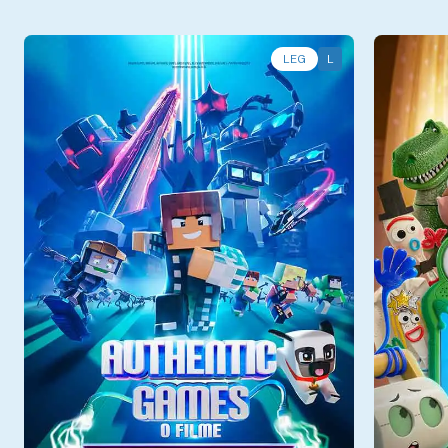
LEG
L
Dom - 09/08
Dom - 
Sala 2
12:25
Sala 9