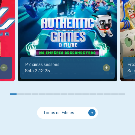
Próximas sessões
Pró
Sala 2
-
12:25
Sal
Todos os Filmes