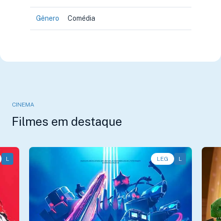
Gênero
Comédia
CINEMA
Filmes em destaque
L
Ação, Animação, Aventura • • 1h11
LEG
L
An