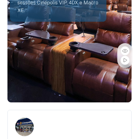
sessões Cinépolis VIP, 4DX e Macro
XE.