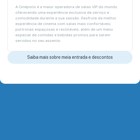
A Cinépolis é a maior operadora de salas VIP do mundo,
oferecendo uma experiência exclusiva de serviço e
comodidade durante a sua sessão. Desfrute da melhor
experiência de cinema com salas mais confortáveis,
poltronas espaçosas e reclináveis, além de um menu
especial de comidas e bebidas prontos para serem
servidos no seu assento.
Saiba mais sobre meia entrada e descontos